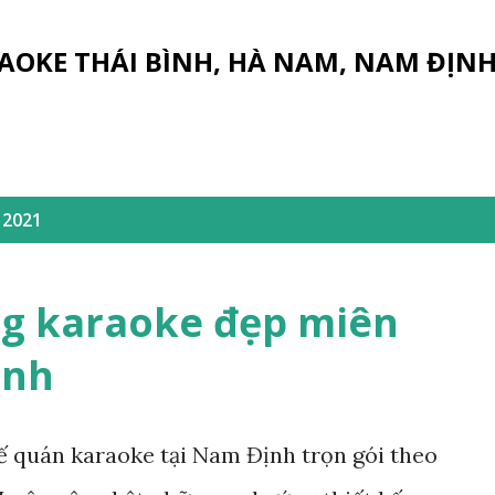
Chuyển đến nội dung chính
AOKE THÁI BÌNH, HÀ NAM, NAM ĐỊN
 2021
ông karaoke đẹp miên
ịnh
kế quán karaoke tại Nam Định trọn gói theo