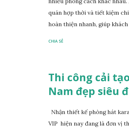
nhiều phong cách khác nhau. 
quán hợp thời và tiết kiệm chi
hoàn thiện nhanh, giúp khác
mô hình quán karaoke phổ biế
CHIA SẺ
hàng tham khảo lựa chọn cho
đang được giới trẻ lựa chọn 
mộc. quán karaoke phong cách
Thi công cải tạ
cafe sách hay cafe thú cưng…
Nam đẹp siêu đ
hàng tham khảo: Với bố cục đơ
phong cách thiết kế hiện đại t
Nhận thiết kế phòng hát ka
sáng sủa. Thiết kế quán kara
VIP hiện nay đang là đơn vị th
trẻ trung: Thi công nội thất