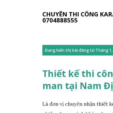
CHUYÊN THI CÔNG KAR
0704888555
B
Đang hiển thị bài đăng từ Tháng 1,
à
i
Thiết kế thi c
đ
man tại Nam Đ
ă
n
Là đơn vị chuyên nhận thiết 
g