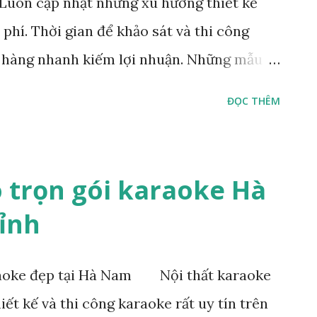
Luôn cập nhật những xu hướng thiết kế
 phí. Thời gian để khảo sát và thi công
h hàng nhanh kiếm lợi nhuận. Những mẫu
n chúng tôi muốn giới thiệu tới khách
ĐỌC THÊM
 mình. Hiện nay những mẫu quán cafe
cụ thể như sau. quán karaoke phong cách
 hiện đại. Phong cách cổ điển, Mở quán
o trọn gói karaoke Hà
 Những mẫu quán chúng tôi gửi tới khách
ỉnh
n giản, hướng ngoại, gần với thiên nhiên,
ạo ra một không gian giải trí thoáng đãng,
raoke đẹp tại Hà Nam Nội thất karaoke
oke tại Nam Định theo phong cách hiện đại
iết kế và thi công karaoke rất uy tín trên
 karaoke Nam Định đẹp rẻ mẫu mới Xu