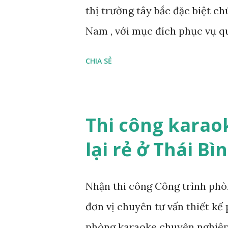
thị trường tây bắc đặc biệt c
hướng hiện nay nhiều khách 
Nam , với mục đích phục vụ q
mẻ. Đối tượng khách hàng t...
mạnh dạn đầu tư trang thiết b
CHIA SẺ
khách có thể tham quan và kiể
công trình chúng tôi đã làm 
Nếu bạn đang cần tìm kiếm đố
Thi công karao
thi công karaoke chuyên nghiệ
lại rẻ ở Thái Bì
Không gian kinh doanh của bạ
như tạo thương hiệu trong co
Nhận thi công Công trình phò
karaoke Vip chuyên cung cấp 
đơn vị chuyên tư vấn thiết kế 
và lắp đặt phòng karaoke tại
phòng karaoke chuyên nghiệp. 