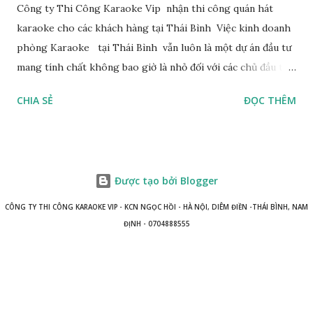
Công ty Thi Công Karaoke Vip nhận thi công quán hát
karaoke cho các khách hàng tại Thái Bình Việc kinh doanh
phòng Karaoke tại Thái Bình vẫn luôn là một dự án đầu tư
mang tính chất không bao giờ là nhỏ đối với các chủ đầu tư.
Vấn đề về chi phí luôn là câu hỏi được đặt ra đầu tiên đối với
CHIA SẺ
ĐỌC THÊM
các dự án. Karaoke là một loại hình kinh doanh dịch vụ giải
trí. Ngày nay, Khách hàng lựa chọn địa điểm karaoke không
chỉ vì muốn thỏa mãn đam mê ca hát, mà còn mong muốn
một không gian hoành tráng, thể hiện đẳng cấp. Các chủ
Được tạo bởi Blogger
đầu tư hiện nay cũng đang phân vân việc có nên xây dựng
hoặc nâng cấp địa điểm kinh doanh của mình theo phong
CÔNG TY THI CÔNG KARAOKE VIP - KCN NGỌC HỒI - HÀ NỘI, DIÊM ĐIỀN -THÁI BÌNH, NAM
cách hiện đại hay không, khi mà các công nghệ về ánh sáng,
ĐỊNH - 0704888555
nội thất, hiệu ứng thiết kế từ các cường quốc công nghệ
trên thế giới đang du nhập vào Việt Nam ngày một nhiều.
Những vật liệu thi công phòng hát karaoke đẹp được nhiều
kiến trúc sư lựa chọn Một số vật liệu thi công với những ưu