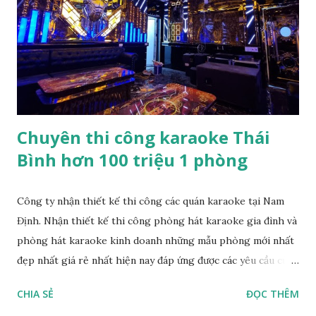
các yêu cầu về chất lượng, quy cách sản phẩm… tự tin với giá
thành rẻ và cạnh tranh nhất. Chúng tôi mong tất cả quý
khách có ý định kinh doanh karaoke hãy dành chút thời gian
thăm và tham quan các công trình chúng tôi đã làm tại Bắc
Ninh khu showroom, khu sản xuất của chún...
Chuyên thi công karaoke Thái
Bình hơn 100 triệu 1 phòng
Công ty nhận thiết kế thi công các quán karaoke tại Nam
Định. Nhận thiết kế thi công phòng hát karaoke gia đình và
phòng hát karaoke kinh doanh những mẫu phòng mới nhất
đẹp nhất giá rẻ nhất hiện nay đáp ứng được các yêu cầu của
phòng cháy chữa cháy. Tại Nam Định, Nếu bạn có nhu cầu
CHIA SẺ
ĐỌC THÊM
mở mới quán karaoke, thi công karaoke gia đình thì vui lòng