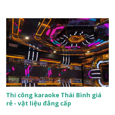
liên hệ chúng tôi sẽ tư vấn từ phần xây dựng sao cho hợp lý
đạt được các yêu cầu các tiêu chuẩn của quy chuẩn 06 2022.
Ngoài ra nếu bạn có nhu cầu muốn nâng cấp, Cải tạo sửa
chữa quán karaoke Đã Cũ Trở Thành quán karaoke mới đẹp
mẫu VIP đẳng cấp chuẩn phòng cháy thì có thể liên hệ
chúng tôi sẽ tư vấn những mẫu phòng mới nhất. Ngoài ra
theo luật phòng cháy mới thì có rất nhiều những quy định
cần phải áp dụng từ phần xây dựng chính vì vậy ngay từ lúc
mở mặt bằng xây dựng mọi người cần chú ý làm đúng từ phần
diện tích sảnh hành lang cho đến lối thoát hiểm thoát nạn
kích thước cầu thang kích thước bậc cầu thang độ nghiêng
độ dốc của cầ...
Thi công karaoke Thái Bình giá
rẻ - vật liệu đẳng cấp