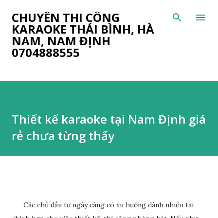
Chuyển đến nội dung chính
CHUYÊN THI CÔNG
KARAOKE THÁI BÌNH, HÀ
NAM, NAM ĐỊNH
0704888555
Thiết kế karaoke tại Nam Định giá
rẻ chưa từng thấy
Các chủ đầu tư ngày càng có xu hướng dành nhiều tài