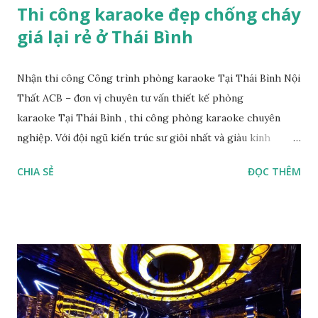
Thi công karaoke đẹp chống cháy
giá lại rẻ ở Thái Bình
Nhận thi công Công trình phòng karaoke Tại Thái Bình Nội
Thất ACB – đơn vị chuyên tư vấn thiết kế phòng
karaoke Tại Thái Bình , thi công phòng karaoke chuyên
nghiệp. Với đội ngũ kiến trúc sư giỏi nhất và giàu kinh
nghiệm sau khi khảo sát công trình chúng tôi sẽ cho bạn
CHIA SẺ
ĐỌC THÊM
những tư vấn, lời khuyên hữu ích để bạn thực hiện công
trình của mình. Dưới đây là hình ảnh công trình thiết kế
phòng karaoke và thi công phòng karaoke mà Nội Thất
ACB đã thực hiện: Với xưởng sản xuất hiện đại , sản xuấ nội
thất bàn karaoke , cửa cách âm karaoke . Với đội ngũ công
nhân viên chuyên nghiệp làm việc theo hình thức dây
chuyền công nghiệp. Với sự hỗ trợ của hàng loạt máy móc
hiện đại, công nghệ cao…Chúng tôi tự tin sẽ đáp ứng đầyđủ